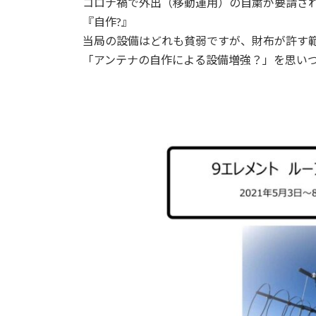
コロナ禍で外出（移動運用）の自粛が要請され
『自作?』
当局の設備はどれも貧弱ですが、財布が許す
「アンテナの自作による設備増強？」を思いつ