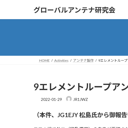
コ
ナ
グローバルアンテナ研究会
ン
ビ
テ
ゲ
ン
ー
ツ
シ
へ
ョ
ス
ン
キ
に
ッ
移
HOME
Activities
アンテナ製作
9エレメントルー
プ
動
9エレメントループア
2022-01-29
JR1JWZ
（本件、JG1EJY 松島氏から御