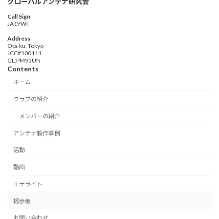
グローバルアンテナ研究会
Call Sign
JA1YWI
Address
Ota-ku, Tokyo
JCC#100111
GL:PM95UN
Contents
ホーム
クラブの紹介
メンバーの紹介
アンテナ製作事例
活動
動画
サテライト
掲示板
お問い合わせ