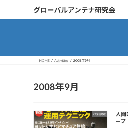
コ
ナ
グローバルアンテナ研究会
ン
ビ
テ
ゲ
ン
ー
ツ
シ
へ
ョ
ス
ン
キ
に
ッ
移
HOME
Activities
2008年9月
プ
動
2008年9月
人間ロ
CQ誌掲載
ープ