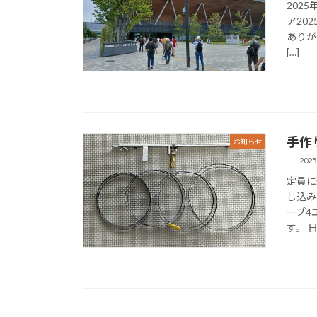
2025
ア20
ありが
[…]
手作
お知らせ
2025
定員に
し込み
ープ4
す。 日