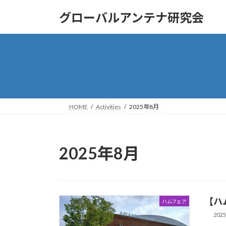
コ
ナ
グローバルアンテナ研究会
ン
ビ
テ
ゲ
ン
ー
ツ
シ
へ
ョ
ス
ン
キ
に
ッ
移
HOME
Activities
2025年8月
プ
動
2025年8月
【ハ
ハムフェア
2025