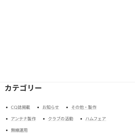
2026
年
2025
年
2024
年
2023
年
2022
年
2019
年
2018
年
2017
年
2016
年
2015
年
2014
年
2010
年
2009
年
2008
年
2007
年
2006
年
2005
年
2004
年
2003
年
2002
年
2001
年
1997
年
1991
年
1990
年
1965
年
1963
年
カテゴリー
CQ誌掲載
お知らせ
その他・製作
アンテナ製作
クラブの活動
ハムフェア
無線運用