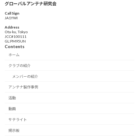
グローバルアンテナ研究会
Call Sign
JA1YWI
Address
Ota-ku, Tokyo
JCC#100111
GL:PM95UN
Contents
ホーム
クラブの紹介
メンバーの紹介
アンテナ製作事例
活動
動画
サテライト
掲示板