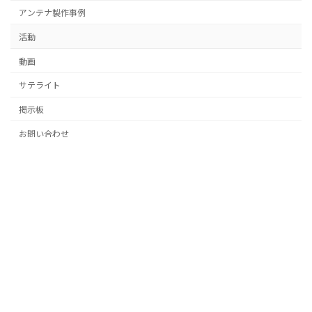
アンテナ製作事例
活動
動画
サテライト
掲示板
お問い合わせ
Recent Posts
2026年5月【温泉と海鮮と無線の旅】
2025年10月【温泉と海鮮と無線の旅】
手作りアンテナ製作講習会を開催しました
【ハムフェア2025】に出展
手作りアンテナ製作講習会のお知らせ