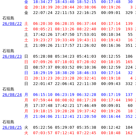
         金  18:34:27 18:43:40 18:52:15  00:17:48   30 
         金  20:18:39 20:28:44 20:38:06  00:19:26    3 
         金  22:07:24 22:11:53 22:16:25  00:09:01  329 
26/08/22
 土  06:20:30 06:28:35 06:37:44  00:17:14  139 
         土  08:05:21 08:13:26 08:22:40  00:17:19  193 
         土  17:42:26 17:47:50 17:53:01  00:10:34   55 
         土  19:23:27 19:33:49 19:43:11  00:19:43   16 
         土  21:09:26 21:17:57 21:26:02  00:16:36  351 
26/08/23
 日  05:28:08 05:34:23 05:41:03  00:12:55  106 
         日  07:09:26 07:18:01 07:28:02  00:18:35  165 
         日  08:57:37 09:03:52 09:10:36  00:12:59  224 
         日  18:29:19 18:38:20 18:46:33  00:17:14   32 
         日  20:13:23 20:23:28 20:32:41  00:19:18    4 
         日  22:01:47 22:06:41 22:11:30  00:09:43  332 
26/08/24
 月  06:15:10 06:23:19 06:32:28  00:17:19  137 
         月  07:59:44 08:08:02 08:17:28  00:17:44  190 
         月  17:37:48 17:42:21 17:46:49  00:09:01   60 
         月  19:18:15 19:28:28 19:37:42  00:19:26   18 
         月  21:04:06 21:12:41 21:20:50  00:16:44  352 
26/08/25
 火  05:22:56 05:29:07 05:35:38  00:12:42  104 
         火  07:03:57 07:12:41 07:22:45  00:18:48  162 