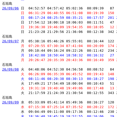
26/09/06
 日  04:52:57 04:57:42 05:02:36  00:09:39   87 
         日  06:31:29 06:40:55 06:51:08  00:19:39  150 
         日  08:17:24 08:25:59 08:35:21  00:17:57  201 
         日  17:54:12 18:00:18 18:06:03  00:11:51   47 
         日  19:36:30 19:46:09 19:54:35  00:18:05   12 
         日  21:23:28 21:29:56 21:36:06  00:12:38  342 
26/09/07
 月  05:38:16 05:46:26 05:55:01  00:16:44  122 
         月  07:20:55 07:30:34 07:41:04  00:20:09  174 
         月  09:10:44 09:16:24 09:22:26  00:11:42  234 
         月  18:42:00 18:50:44 18:58:32  00:16:32   27 
         月  20:26:47 20:35:39 20:43:36  00:16:49  359 
26/09/08
 火  04:48:06 04:52:30 04:56:58  00:08:52   84 
         火  06:26:09 06:35:39 06:45:52  00:19:43  148 
         火  08:11:46 08:20:38 08:30:13  00:18:27  198 
         火  17:49:21 17:54:49 18:00:04  00:10:43   51 
         火  19:31:18 19:40:48 19:49:06  00:17:48   13 
         火  21:17:59 21:24:39 21:30:54  00:12:55  343 
26/09/09
 水  05:33:09 05:41:14 05:49:36  00:16:27  120 
         水  07:15:30 07:25:14 07:35:52  00:20:22  172 
         水  09:04:49 09:11:00 09:17:36  00:12:46  230 
         水  18:36:48 18:45:19 18:52:55  00:16:06   29 