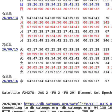
         日  18:26:33 18:34:21 18:41:31  00:14:58   32 
         日  20:10:50 20:19:33 20:27:21  00:16:32    2 
26/09/14
 月  04:34:34 04:36:50 04:39:15  00:04:41   70 
         月  06:10:20 06:19:50 06:29:51  00:19:30  142 
         月  07:55:07 08:04:37 08:14:41  00:19:35  191 
         月  17:35:28 17:38:22 17:41:21  00:05:53   67 
         月  19:15:33 19:24:30 19:32:26  00:16:53   16 
         月  21:01:49 21:08:42 21:15:10  00:13:20  346 
26/09/15
 火  05:17:50 05:25:29 05:33:18  00:15:28  113 
         火  06:59:16 07:09:25 07:19:59  00:20:43  166 
         火  08:47:23 08:54:50 09:02:42  00:15:19  219 
         火  18:21:25 18:28:56 18:35:45  00:14:20   34 
         火  20:05:29 20:14:13 20:21:57  00:16:27    3 
         火  21:55:52 21:57:22 21:58:55  00:03:03  314 
26/09/16
 水  04:31:34 04:31:38 04:31:51  00:00:17   57 
                                                       
Satellite #24278: JAS-2 (FO-2 (FO-29) Element Set Epoch
2026/08/07 
https://db.satnogs.org/satellite/EEIT-0315-8
Connecting to db.satnogs.org (db.satnogs.org)|94.130.16
HTTP request sent, awaiting response... 200 OK
