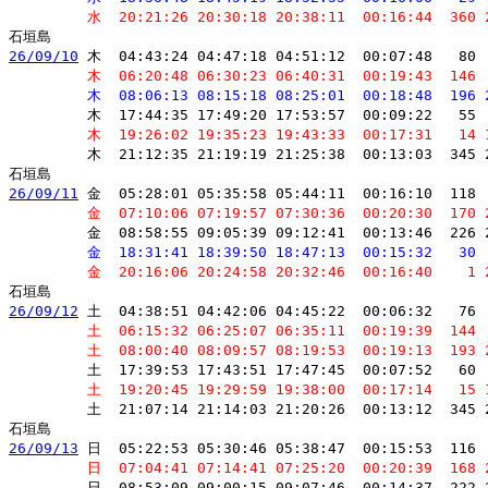
         水  20:21:26 20:30:18 20:38:11  00:16:44  360 
26/09/10
 木  04:43:24 04:47:18 04:51:12  00:07:48   80 
         木  06:20:48 06:30:23 06:40:31  00:19:43  146 
         木  08:06:13 08:15:18 08:25:01  00:18:48  196 
         木  17:44:35 17:49:20 17:53:57  00:09:22   55 
         木  19:26:02 19:35:23 19:43:33  00:17:31   14 
         木  21:12:35 21:19:19 21:25:38  00:13:03  345 
26/09/11
 金  05:28:01 05:35:58 05:44:11  00:16:10  118 
         金  07:10:06 07:19:57 07:30:36  00:20:30  170 
         金  08:58:55 09:05:39 09:12:41  00:13:46  226 
         金  18:31:41 18:39:50 18:47:13  00:15:32   30 
         金  20:16:06 20:24:58 20:32:46  00:16:40    1 
26/09/12
 土  04:38:51 04:42:06 04:45:22  00:06:32   76 
         土  06:15:32 06:25:07 06:35:11  00:19:39  144 
         土  08:00:40 08:09:57 08:19:53  00:19:13  193 
         土  17:39:53 17:43:51 17:47:45  00:07:52   60 
         土  19:20:45 19:29:59 19:38:00  00:17:14   15 
         土  21:07:14 21:14:03 21:20:26  00:13:12  345 
26/09/13
 日  05:22:53 05:30:46 05:38:47  00:15:53  116 
         日  07:04:41 07:14:41 07:25:20  00:20:39  168 
         日  08:53:09 09:00:15 09:07:46  00:14:37  222 