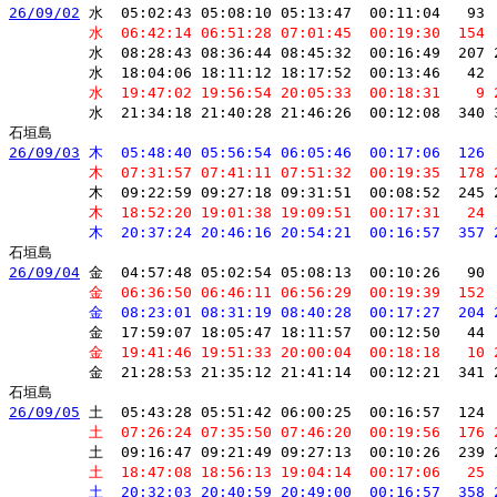
26/09/02
 水  05:02:43 05:08:10 05:13:47  00:11:04   93 
         水  06:42:14 06:51:28 07:01:45  00:19:30  154 
         水  08:28:43 08:36:44 08:45:32  00:16:49  207 
         水  18:04:06 18:11:12 18:17:52  00:13:46   42 
         水  19:47:02 19:56:54 20:05:33  00:18:31    9 
         水  21:34:18 21:40:28 21:46:26  00:12:08  340 
26/09/03
 木  05:48:40 05:56:54 06:05:46  00:17:06  126 
         木  07:31:57 07:41:11 07:51:32  00:19:35  178 
         木  09:22:59 09:27:18 09:31:51  00:08:52  245 
         木  18:52:20 19:01:38 19:09:51  00:17:31   24 
         木  20:37:24 20:46:16 20:54:21  00:16:57  357 
26/09/04
 金  04:57:48 05:02:54 05:08:13  00:10:26   90 
         金  06:36:50 06:46:11 06:56:29  00:19:39  152 
         金  08:23:01 08:31:19 08:40:28  00:17:27  204 
         金  17:59:07 18:05:47 18:11:57  00:12:50   44 
         金  19:41:46 19:51:33 20:00:04  00:18:18   10 
         金  21:28:53 21:35:12 21:41:14  00:12:21  341 
26/09/05
 土  05:43:28 05:51:42 06:00:25  00:16:57  124 
         土  07:26:24 07:35:50 07:46:20  00:19:56  176 
         土  09:16:47 09:21:49 09:27:13  00:10:26  239 
         土  18:47:08 18:56:13 19:04:14  00:17:06   25 
         土  20:32:03 20:40:59 20:49:00  00:16:57  358 